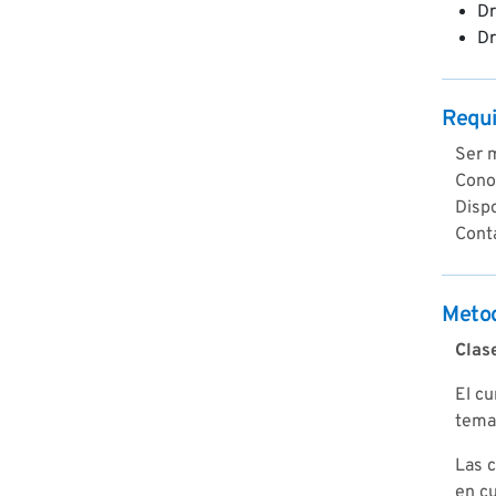
Dr
Dr
Requi
Ser m
Conoc
Disp
Conta
Metod
Clas
El cu
temas
Las c
en cu