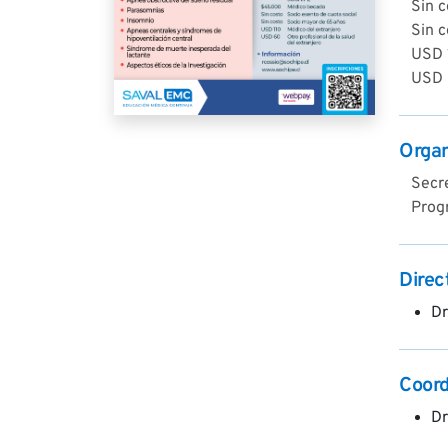
Sin c
Sin 
USD 1
USD 6
Orga
Secre
Prog
Direc
Dr
Coord
Dr