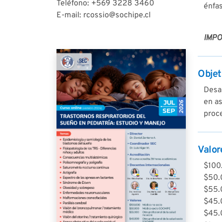
Teléfono: +569 3228 3460
énfas
E-mail: rcossio@sochipe.cl
IMP
Objet
Desa
en as
proce
Valor
$100
$50.
$55.0
$45.
$45.