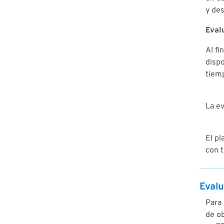
y des
Eval
Al fi
dispo
tiemp
La ev
El p
con t
Evalu
Para 
de ob