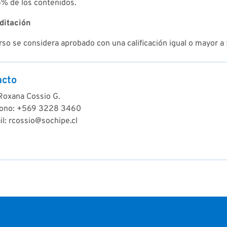
5% de los contenidos.
ditación
rso se considera aprobado con una calificación igual o mayor a
acto
 Roxana Cossio G.
fono: +569 3228 3460
l: rcossio@sochipe.cl