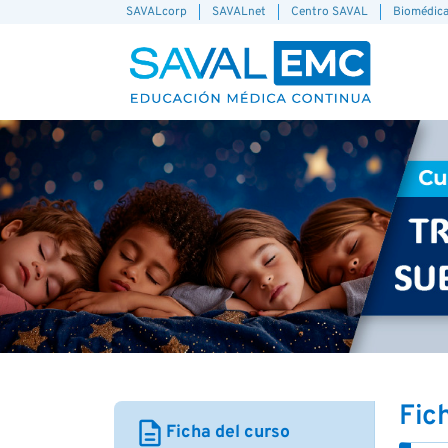
SAVALcorp
SAVALnet
Centro SAVAL
Biomédic
Fic
description
Ficha del curso