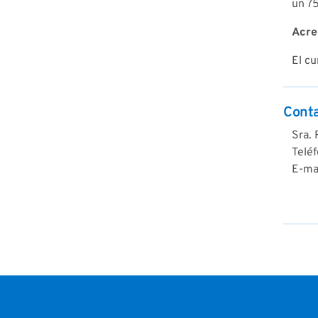
un 7
Acre
El cu
Cont
Sra.
Telé
E-mai