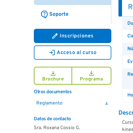
R
contact_support
Soporte
Du
edit
Inscripciones
Ci
Nú
login
Acceso al curso
Ev
download
download
Re
Brochure
Programa
Otros documentos
Ho
Reglamento
download
Descr
Datos de contacto
Curso
Sra. Roxana Cossio G.
kines