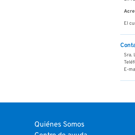
Acre
El cu
Cont
Sra. 
Telé
E-mai
Quiénes Somos