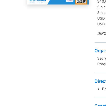
$40.
Sin c
Sin 
USD 1
USD 6
IMPO
Orga
Secre
Prog
Direc
Dr