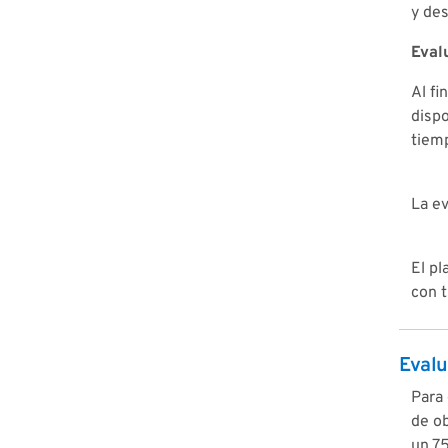
y des
Eval
Al fi
dispo
tiemp
La ev
El p
con t
Evalu
Para 
de ob
un 7