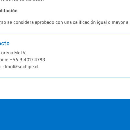
ditación
rso se considera aprobado con una calificación igual o mayor a
acto
Lorena Mol V.
fono: +56 9 4017 4783
l: lmol@sochipe.cl