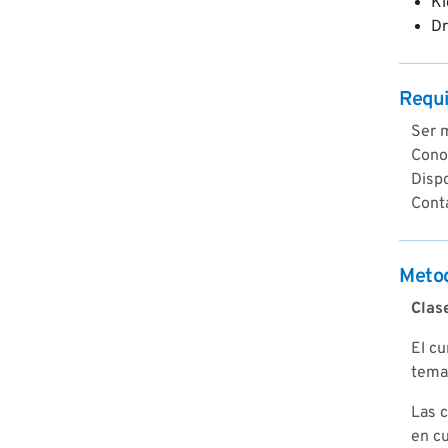
Kl
Dr
Requi
Ser m
Conoc
Disp
Conta
Metod
Clas
El cu
temas
Las c
en cu