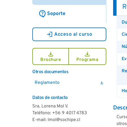
R
contact_support
Soporte
Du
login
Acceso al curso
Ci
Nú
download
download
Ev
Brochure
Programa
Re
Otros documentos
Reglamento
download
Ho
Datos de contacto
Sra. Lorena Mol V.
Descr
Teléfono: +56 9 4017 4783
Curso
E-mail: lmol@sochipe.cl
otros