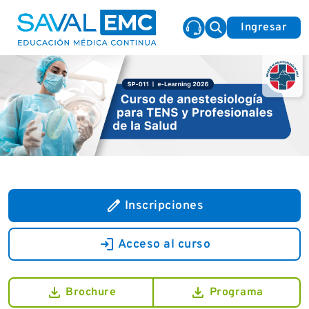
Ingresar
edit
Inscripciones
login
Acceso al curso
download
download
Brochure
Programa