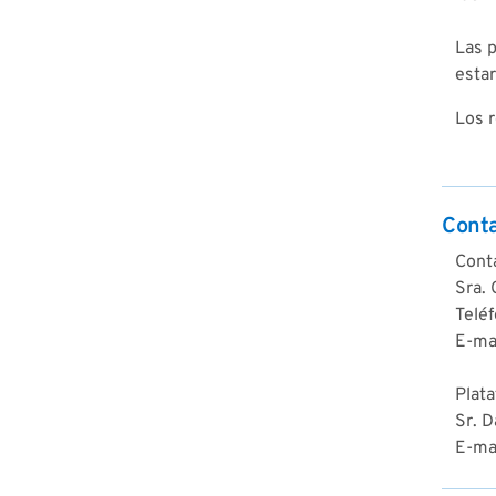
Las p
estar
Los r
Cont
Cont
Sra.
Telé
E-ma
Plat
Sr. D
E-ma