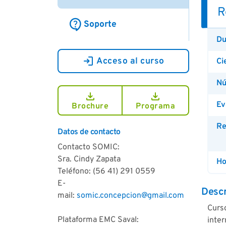
R
contact_support
Soporte
Du
login
Acceso al curso
Ci
Nú
download
download
Ev
Brochure
Programa
Re
Datos de contacto
Contacto SOMIC:
Sra. Cindy Zapata
Ho
Teléfono: (56 41) 291 0559
E-
Descr
mail:
somic.concepcion@gmail.com
Curso
Plataforma EMC Saval:
inte