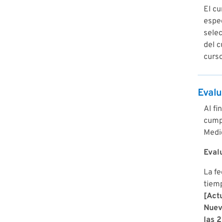
El cu
espec
selec
del c
curso
Evalu
Al fi
cumpl
Medi
Eval
La f
tiemp
[Act
Nuev
las 