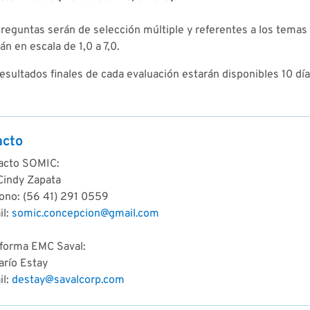
reguntas serán de selección múltiple y referentes a los temas t
án en escala de 1,0 a 7,0.
esultados finales de cada evaluación estarán disponibles 10 dí
acto
acto SOMIC:
 Cindy Zapata
fono: (56 41) 291 0559
il:
somic.concepcion@gmail.com
aforma EMC Saval:
arío Estay
il:
destay@savalcorp.com