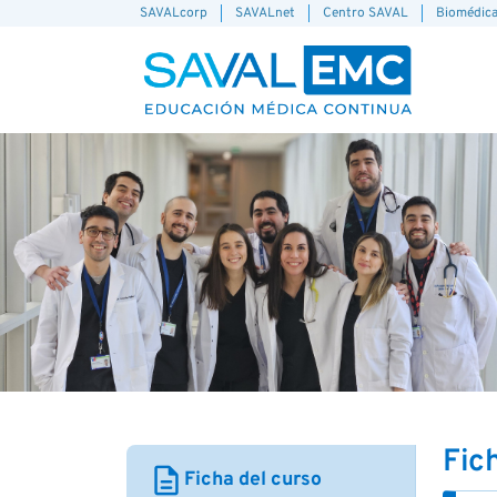
SAVALcorp
SAVALnet
Centro SAVAL
Biomédic
Fic
description
Ficha del curso