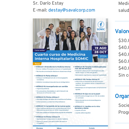
Sr. Darío Estay
Medic
E-mail:
destay@savalcorp.com
salud
Valor
$30.
$40.
$40.
$60.
$40.0
Sin 
Orga
Soci
Prog