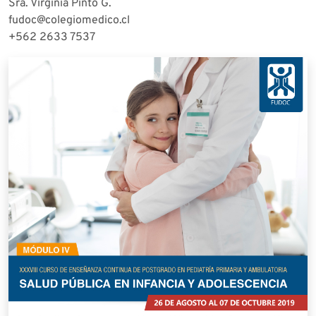
Sra. Virginia Pinto G.
fudoc@colegiomedico.cl
+562 2633 7537