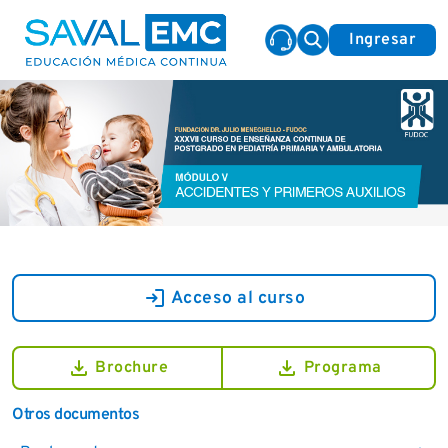
Ingresar
login
Acceso al curso
download
download
Brochure
Programa
Otros documentos